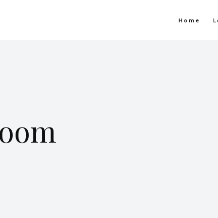
Home
L
 room