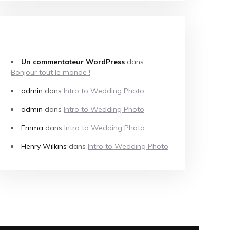
COMMENTAIRES RÉCENTS
Un commentateur WordPress
dans
Bonjour tout le monde !
admin
dans
Intro to Wedding Photo
admin
dans
Intro to Wedding Photo
Emma
dans
Intro to Wedding Photo
Henry Wilkins
dans
Intro to Wedding Photo